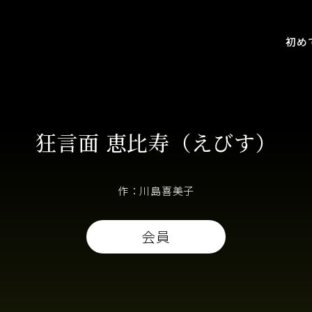
初め
狂言面 恵比寿（えびす）
作：川島喜美子
会員