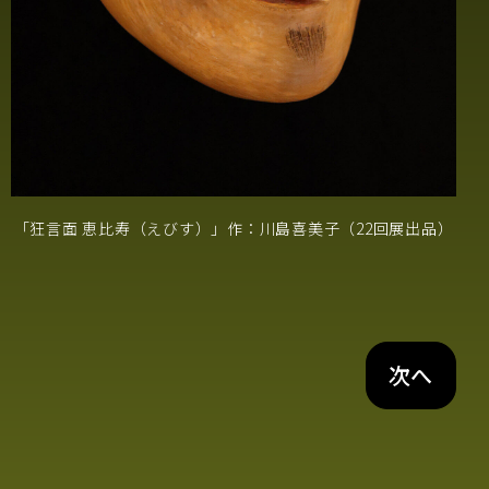
「狂言面 恵比寿（えびす）」作：川島喜美子（22回展出品）
次へ