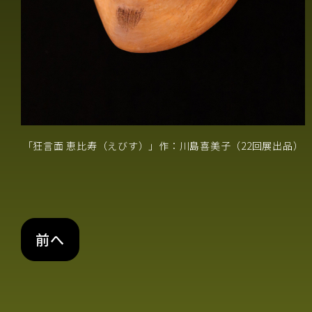
「狂言面 恵比寿（えびす）」作：川島喜美子（22回展出品）
前へ